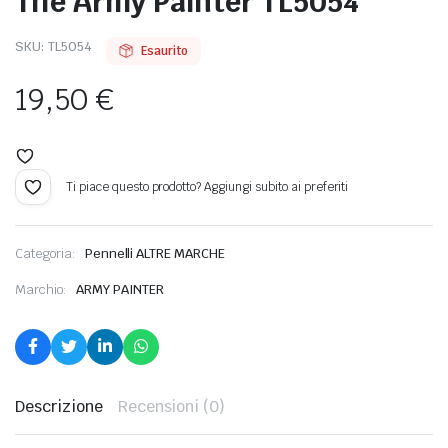
The Army Painter TL5054
ODELLISMO
SKU:
TL5054
Esaurito
19,50
€
Ti piace questo prodotto? Aggiungi subito ai preferiti
Categoria:
Pennelli ALTRE MARCHE
Marchio:
ARMY PAINTER
Descrizione
Recensioni (0)