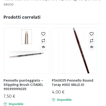
secco
Prodotti correlati
MARABU
 COLORI VALLEJO DELLA SERIE NEW GAME COLOR WASH
Pennello punteggiato –
P540025 Pennello Round
Stippling Brush CITADEL
Toray #002 VALLEJO
99199999035
4,00
€
7,50
€
Disponibile
Disponibile