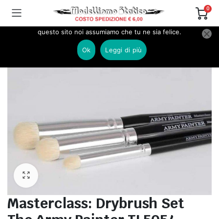
0
Utilizziamo i cookie per essere sicuri che tu possa avere la
migliore esperienza sul nostro sito. Se continui ad utilizzare
questo sito noi assumiamo che tu ne sia felice.
Home
COLORI E PENNELLI
Pennelli modellismo
Pennelli ALTRE MARCHE
Ok
Leggi di più
Masterclass: Drybrush Set The Army Painter TL5054
Masterclass: Drybrush Set