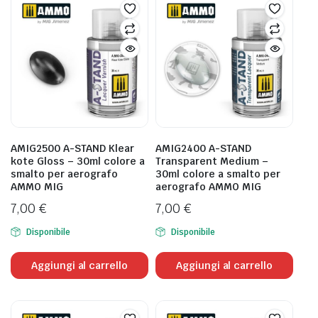
AMIG2500 A-STAND Klear
AMIG2400 A-STAND
kote Gloss – 30ml colore a
Transparent Medium –
smalto per aerografo
30ml colore a smalto per
AMMO MIG
aerografo AMMO MIG
MARABU
7,00
€
7,00
€
 COLORI VALLEJO DELLA SERIE NEW GAME COLOR WASH
Disponibile
Disponibile
Aggiungi al carrello
Aggiungi al carrello