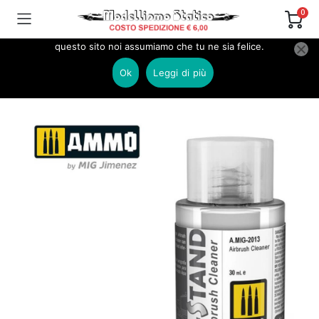
0
Utilizziamo i cookie per essere sicuri che tu possa avere la
migliore esperienza sul nostro sito. Se continui ad utilizzare
questo sito noi assumiamo che tu ne sia felice.
Home
COLORI E PENNELLI
Colori AMMO of MIG
AMMO MIG A-STAND
Ok
Leggi di più
AMIG2013 A-STAND Airbrush cleaner – 30ml AMMO MIG