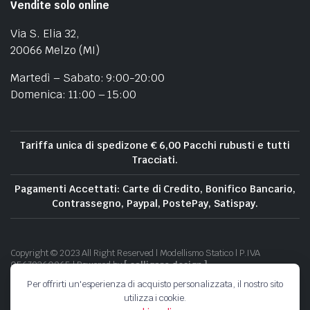
Vendite solo online
Via S. Elia 32,
20066 Melzo (MI)
Martedì – Sabato: 9:00-20:00
Domenica: 11:00 – 15:00
Tariffa unica di spedizone € 6,00 Pacchi rubusti e tutti
Tracciati.
Pagamenti Accettati: Carte di Credito, Bonifico Bancario,
Contrassegno, Paypal, PostePay, Satispay.
Copyright © 2023 All Right Reserved | Modellismo Statico | P.IVA
05679360965 | Powered by
[ calligaro design ]
Per offrirti un'esperienza di acquisto personalizzata, il nostro sito
utilizza i cookie.